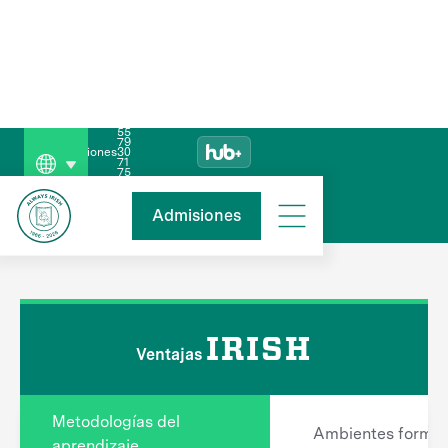
55
79
Admisiones
30
71
75
¿POR QUÉ IRISH?
Admisiones
IRISH
Ventajas
Metodologías del
Ambientes format
aprendizaje