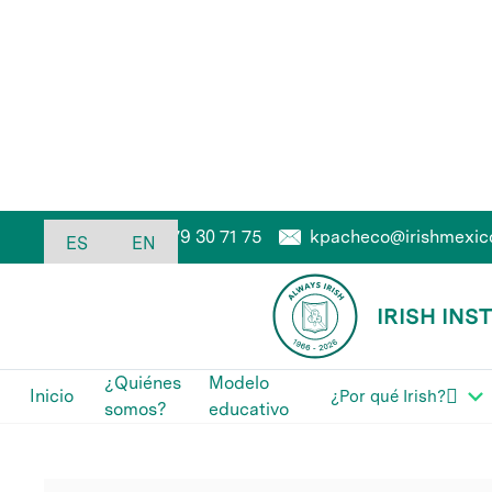
kpacheco@irishmexic
55 79 30 71 75
Admisiones
ES
EN
PREESCOLAR
IRISH INS
¿Quiénes
Modelo

Inicio
¿Por qué Irish?
somos?
educativo