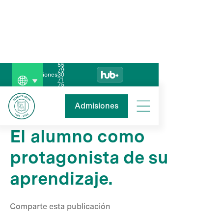
55
79
Admisiones
30
71
75
Blog
This is some text inside of a div block.
Admisiones
El alumno como
protagonista de su
aprendizaje.
Comparte esta publicación