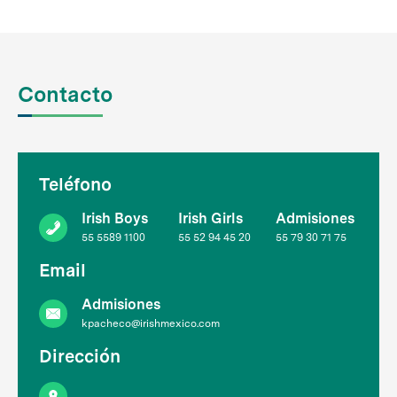
Contacto
Teléfono
Irish Boys
Irish Girls
Admisiones
55 5589 1100
55 52 94 45 20
55 79 30 71 75
Email
Admisiones
kpacheco@irishmexico.com
Dirección