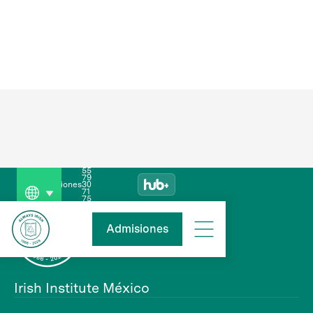
55
79
Admisiones
30
71
75
Admisiones
Irish Institute México