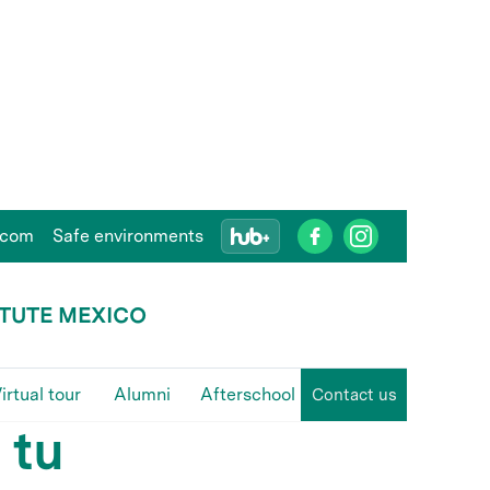
.com
Safe environments
ITUTE MEXICO
irtual tour
Alumni
Afterschool
Contact us
 tu