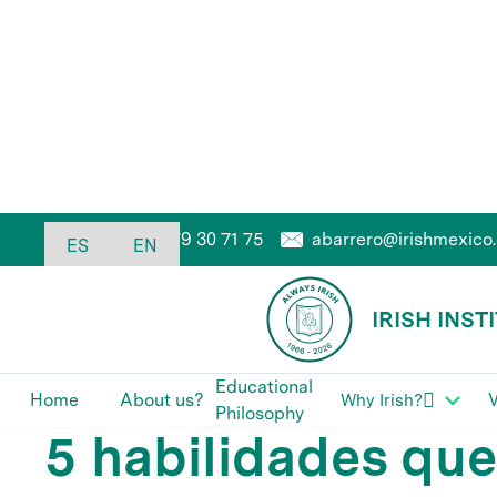
abarrero@irishmexico
55 79 30 71 75
Admissions
ES
EN
IRISH INST
Blog
This is some text inside of a div block.
Educational

Home
About us?
V
Why Irish?
Philosophy
5 habilidades que