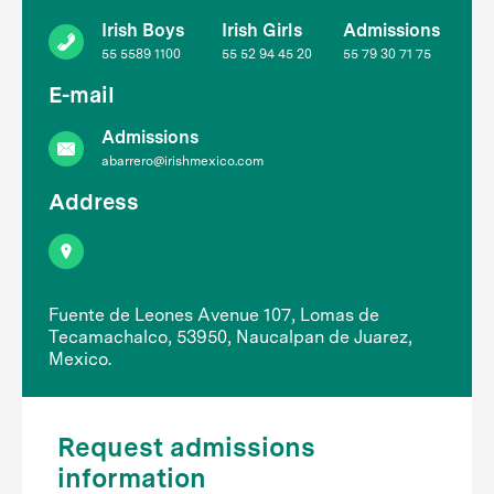
Irish Boys
Irish Girls
Admissions
55 5589 1100
55 52 94 45 20
55 79 30 71 75
E-mail
Admissions
abarrero@irishmexico.com
Address
Fuente de Leones Avenue 107, Lomas de
Tecamachalco, 53950, Naucalpan de Juarez,
Mexico.
Request admissions
information