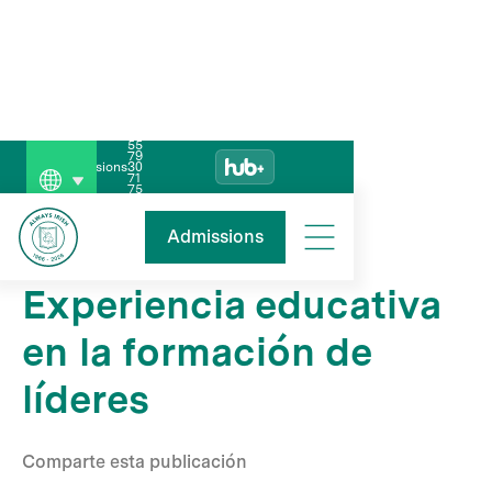
55
79
Admissions
30
71
75
Blog
This is some text inside of a div block.
Admissions
Experiencia educativa
en la formación de
líderes
Comparte esta publicación