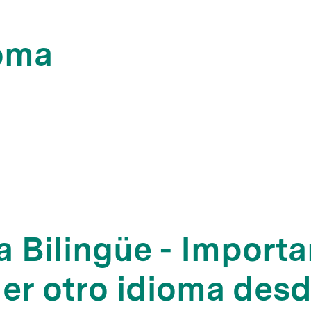
ioma
a Bilingüe - Importa
er otro idioma desd