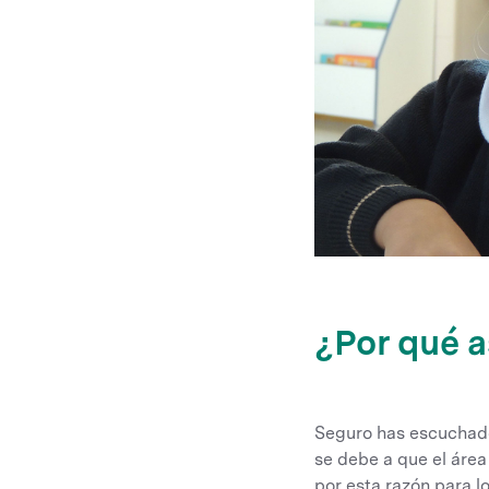
¿Por qué a
Seguro has escuchado
se debe a que el áre
por esta razón para l