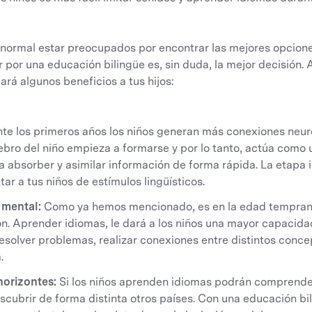
ormal estar preocupados por encontrar las mejores opciones
ar por una educación bilingüe es, sin duda, la mejor decisión.
rá algunos beneficios a tus hijos:
te los primeros años los niños generan más conexiones neur
ebro del niño empieza a formarse y por lo tanto, actúa como 
absorber y asimilar información de forma rápida. La etapa in
r a tus niños de estímulos lingüísticos.
 mental:
Como ya hemos mencionado, es en la edad temprana
n. Aprender idiomas, le dará a los niños una mayor capacida
esolver problemas, realizar conexiones entre distintos conce
.
horizontes:
Si los niños aprenden idiomas podrán comprender
escubrir de forma distinta otros países. Con una educación bi