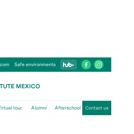
.com
Safe environments
ITUTE MEXICO
irtual tour
Alumni
Afterschool
Contact us