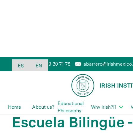
abarrero@irishmexico
55 79 30 71 75
Admissions
ES
EN
IRISH INST
Blog
This is some text inside of a div block.
Educational

Home
About us?
V
Why Irish?
Philosophy
Escuela Bilingüe -